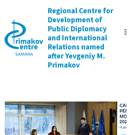
Skip
Regional Centre for
to
Development of
content
Public Diplomacy
(Press
and International
Enter)
Relations named
after Yevgeniy M.
Primakov