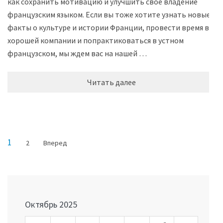
как сохранить мотивацию и улучшить свое владение
французским языком. Если вы тоже хотите узнать новые
факты о культуре и истории Франции, провести время в
хорошей компании и попрактиковаться в устном
французском, мы ждем вас на нашей …
Читать далее
Навигация
Страница
1
Страница
2
Вперед
по
записям
Октябрь 2025