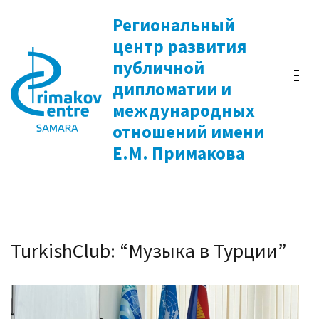
Перейти
Региональный
к
центр развития
содержимому
публичной
(нажмите
дипломатии и
Enter)
международных
отношений имени
Е.М. Примакова
TurkishClub: “Музыка в Турции”