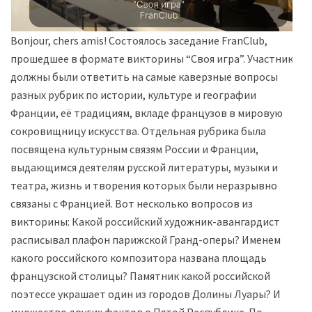
Bonjour, chers amis! Состоялось заседание FranClub,
прошедшее в формате викторины “Своя игра”. Участники
должны были ответить на самые каверзные вопросы
разных рубрик по истории, культуре и географии
Франции, её традициям, вкладе французов в мировую
сокровищницу искусства. Отдельная рубрика была
посвящена культурным связям России и Франции,
выдающимся деятелям русской литературы, музыки и
театра, жизнь и творения которых были неразрывно
связаны с Францией. Вот несколько вопросов из
викторины: Какой российский художник-авангардист
расписывал плафон парижской Гранд-оперы? Именем
какого российского композитора названа площадь
французской столицы? Памятник какой российской
поэтессе украшает один из городов Долины Луары? И
множество других фактов о Пятой Республике. По