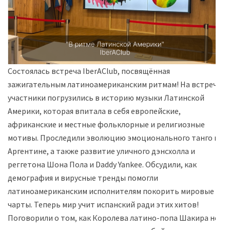
Состоялась встреча IberAClub, посвящённая
зажигательным латиноамериканским ритмам! На встрече
участники погрузились в историю музыки Латинской
Америки, которая впитала в себя европейские,
африканские и местные фольклорные и религиозные
мотивы. Проследили эволюцию эмоционального танго в
Аргентине, а также развитие уличного дэнсхолла и
реггетона Шона Пола и Daddy Yankee. Обсудили, как
демография и вирусные тренды помогли
латиноамериканским исполнителям покорить мировые
чарты. Теперь мир учит испанский ради этих хитов!
Поговорили о том, как Королева латино-попа Шакира не