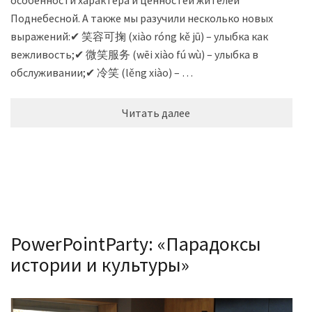
Поднебесной. А также мы разучили несколько новых
выражений:✔ 笑容可掬 (xiào róng kě jū) – улыбка как
вежливость;✔ 微笑服务 (wēi xiào fú wù) – улыбка в
обслуживании;✔ 冷笑 (lěng xiào) – …
Читать далее
PowerPointParty: «Парадоксы
истории и культуры»