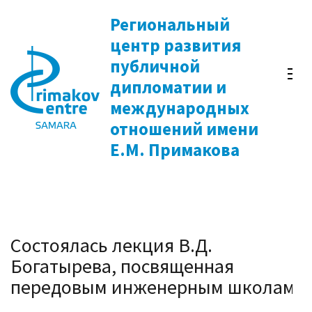
Перейти
Региональный
к
центр развития
содержимому
публичной
(нажмите
дипломатии и
Enter)
международных
отношений имени
Е.М. Примакова
Состоялась лекция В.Д.
Богатырева, посвященная
передовым инженерным школам