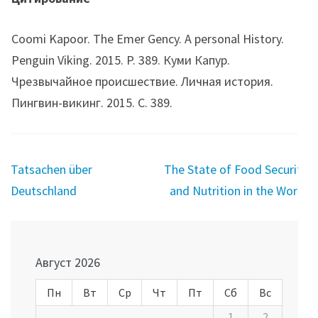
Coomi Kapoor. The Emer Gency. A personal History.
Penguin Viking. 2015. P. 389. Куми Капур.
Чрезвычайное происшествие. Личная история.
Пингвин-викинг. 2015. С. 389.
Навигация
Tatsachen über
The State of Food Security
по
Deutschland
and Nutrition in the World
записям
Август 2026
Пн
Вт
Ср
Чт
Пт
Сб
Вс
1
2