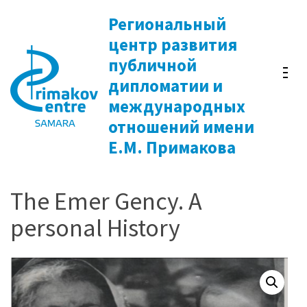
Перейти
Региональный
к
центр развития
содержимому
публичной
(нажмите
дипломатии и
Enter)
международных
отношений имени
Е.М. Примакова
The Emer Gency. A
personal History