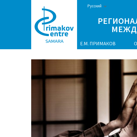
Перейти
Русский
к
РЕГИОНА
содержимому
МЕЖД
(нажмите
Enter)
Е.М. ПРИМАКОВ
О