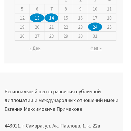
5
6
7
8
9
10
11
12
13
14
15
16
17
18
19
20
21
22
23
24
25
26
27
28
29
30
31
« Дек
Фев »
Региональный центр развития публичной
дипломатии и международных отношений имени
Евгения Максимовича Примакова
443011, г.Самара, ул. Ак. Павлова, 1, к. 22в