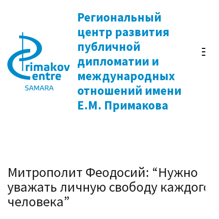
Перейти
Региональный
к
центр развития
содержимому
публичной
(нажмите
дипломатии и
Enter)
международных
отношений имени
Е.М. Примакова
Митрополит Феодосий: “Нужно
уважать личную свободу каждого
человека”