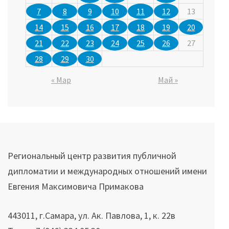
7
8
9
10
11
12
13
14
15
16
17
18
19
20
21
22
23
24
25
26
27
28
29
30
« Мар
Май »
Региональный центр развития публичной
дипломатии и международных отношений имени
Евгения Максимовича Примакова
443011, г.Самара, ул. Ак. Павлова, 1, к. 22в