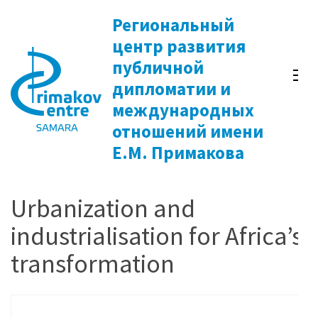
Перейти
Региональный
к
центр развития
содержимому
публичной
(нажмите
дипломатии и
Enter)
международных
отношений имени
Е.М. Примакова
Urbanization and
industrialisation for Africa’s
transformation