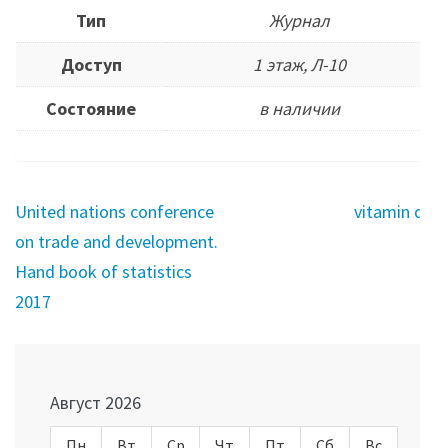
Тип
Журнал
Доступ
1 этаж, Л-10
Состояние
в наличии
Навигация
United nations conference
vitamin de
по
on trade and development.
записям
Hand book of statistics
2017
Август 2026
Пн
Вт
Ср
Чт
Пт
Сб
Вс