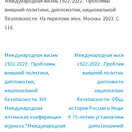
Международная жизнь 1922-2022.. Проблемы
внешней политики, дипломатии, национальной
безопасности. На переломе эпох. Москва. 2023. С.
116.
Навигация
Международная жизнь
Международная жизнь
по
1922-2022.. Проблемы
1922-2022.. Проблемы
записям
внешней политики,
внешней политики,
дипломатии,
дипломатии,
национальной
национальной
безопасности. XIII
безопасности. Общая
Международная
история России и Индии.
ялтинская конференция
К 75-летию установления
журнала “Международная
дипотношений и