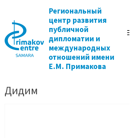
Перейти
Региональный
к
центр развития
содержимому
публичной
(нажмите
дипломатии и
Enter)
международных
отношений имени
Е.М. Примакова
Дидим