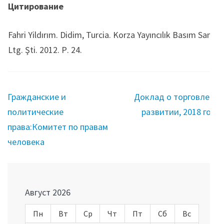
Цитирование
Fahri Yildırım. Didim, Turcia. Korza Yayıncılık Basım San.
Ltg. Şti. 2012. Р. 24.
Навигация
Гражданские и
Доклад о торговле и
по
политические
развитии, 2018 год
записям
права:Комитет по правам
человека
Август 2026
Пн
Вт
Ср
Чт
Пт
Сб
Вс