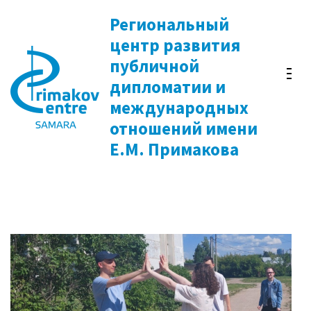
Перейти
Региональный
к
центр развития
содержимому
публичной
(нажмите
дипломатии и
Enter)
международных
отношений имени
Е.М. Примакова