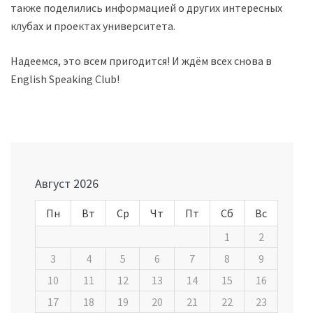
также поделились информацией о других интересных
клубах и проектах университета.
Надеемся, это всем пригодится! И ждём всех снова в
English Speaking Club!
Навигация
по
записям
Август 2026
Пн
Вт
Ср
Чт
Пт
Сб
Вс
1
2
3
4
5
6
7
8
9
10
11
12
13
14
15
16
17
18
19
20
21
22
23