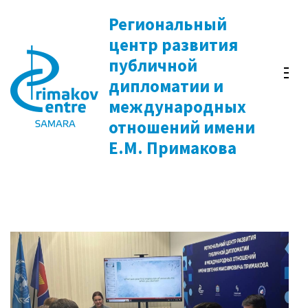
Перейти
Региональный
к
центр развития
содержимому
публичной
(нажмите
дипломатии и
Enter)
международных
отношений имени
Е.М. Примакова