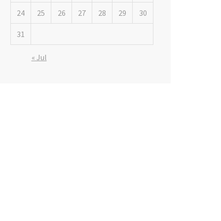
24
25
26
27
28
29
30
31
« Jul