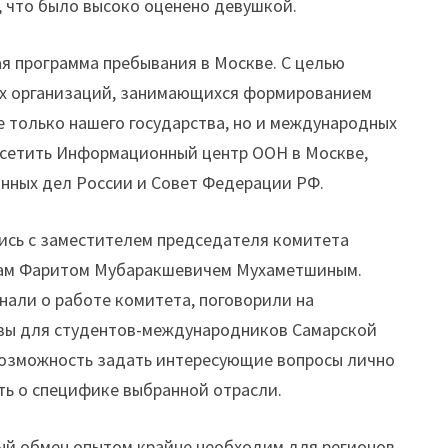
, что было высоко оценено девушкой.
 программа пребывания в Москве. С целью
х организаций, занимающихся формированием
 только нашего государства, но и международных
посетить Информационный центр ООН в Москве,
нных дел России и Совет Федерации РФ.
ись с заместителем председателя комитета
ам Фаритом Мубаракшевичем Мухаметшиным.
нали о работе комитета, поговорили на
ивы для студентов-международников Самарской
 возможность задать интересующие вопросы лично
ть о специфике выбранной отрасли.
ный обмен опытом крайне необходим для регионов.