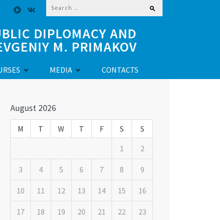
Search
for:
BLIC DIPLOMACY AND
EVGENIY M. PRIMAKOV
URSES
MEDIA
CONTACTS
August 2026
M
T
W
T
F
S
S
1
2
3
4
5
6
7
8
9
10
11
12
13
14
15
16
17
18
19
20
21
22
23