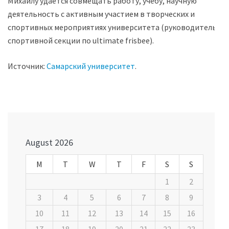
Михаилу удается совмещать работу, учебу, научную
деятельность с активным участием в творческих и
спортивных мероприятиях университета (руководитель
спортивной секции по ultimate frisbee).
Источник:
Самарский университет
.
Post
navigation
August 2026
M
T
W
T
F
S
S
1
2
3
4
5
6
7
8
9
10
11
12
13
14
15
16
17
18
19
20
21
22
23