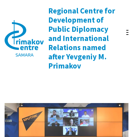
Skip
Regional Centre for
to
Development of
content
Public Diplomacy
(Press
and International
Enter)
Relations named
after Yevgeniy M.
Primakov