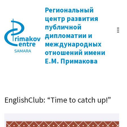
Перейти
Региональный
к
центр развития
содержимому
публичной
(нажмите
дипломатии и
Enter)
международных
отношений имени
Е.М. Примакова
EnglishClub: “Time to catch up!”