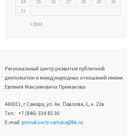
24
25
26
27
28
29
30
31
« Июл
Региональный центр развития публичной
дипломатии и международных отношений имени
Евгения Максимовича Примакова
443011, г.Самара, ул. Ак. Павлова, 1, к. 22в
Тел.: +7 (846) 334 85 30
E-mail:
primakovctr.samara@bk.ru