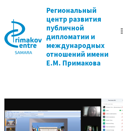
Перейти
Региональный
к
центр развития
содержимому
публичной
(нажмите
дипломатии и
Enter)
международных
отношений имени
Е.М. Примакова