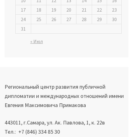
10
11
12
13
14
15
16
17
18
19
20
21
22
23
24
25
26
27
28
29
30
31
« Июл
Региональный центр развития публичной
дипломатии и международных отношений имени
Евгения Максимовича Примакова
443011, г.Самара, ул. Ак. Павлова, 1, к. 22в
Тел.: +7 (846) 334 85 30