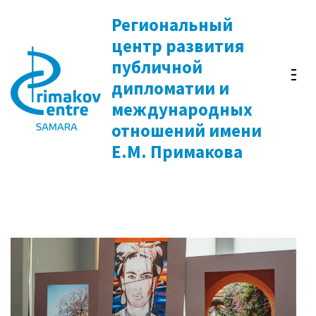
Перейти
Региональный
к
центр развития
содержимому
публичной
(нажмите
дипломатии и
Enter)
международных
отношений имени
Е.М. Примакова