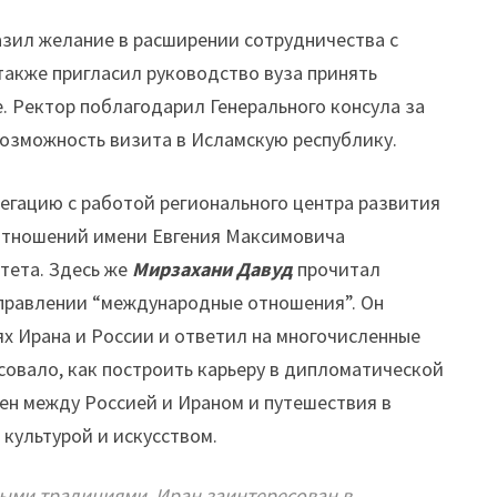
азил желание в расширении сотрудничества с
также пригласил руководство вуза принять
. Ректор поблагодарил Генерального консула за
возможность визита в Исламскую республику.
гацию с работой регионального центра развития
отношений имени Евгения Максимовича
тета. Здесь же
Мирзахани Давуд
прочитал
правлении “международные отношения”. Он
х Ирана и России и ответил на многочисленные
овало, как построить карьеру в дипломатической
ен между Россией и Ираном и путешествия в
 культурой и искусством.
ными традициями. Иран заинтересован в