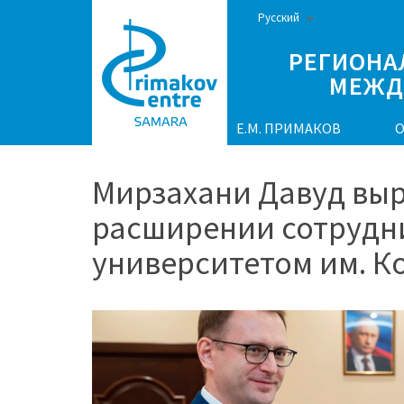
Перейти
Русский
к
РЕГИОНА
содержимому
МЕЖД
(нажмите
Enter)
Е.М. ПРИМАКОВ
О
Мирзахани Давуд выр
расширении сотрудн
университетом им. К