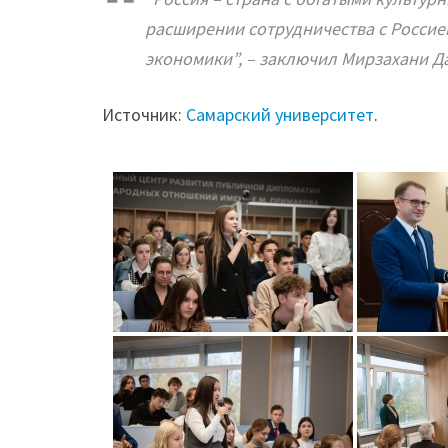
расширении сотрудничества с Россией
экономики”,
– заключил Мирзахани Да
Источник:
Самарский университет
.