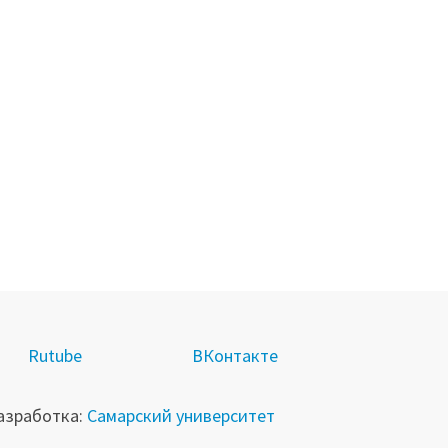
R
utube
ВКонтакте
азработка:
Самарский университет