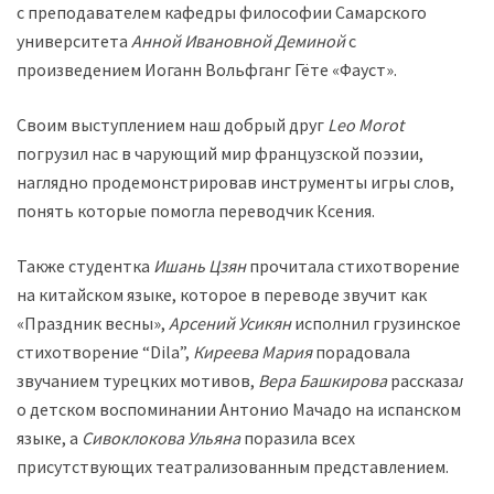
с преподавателем кафедры философии Самарского
университета
Анной Ивановной Деминой
с
произведением Иоганн Вольфганг Гёте «Фауст».
Своим выступлением наш добрый друг
Leo Morot
погрузил нас в чарующий мир французской поэзии,
наглядно продемонстрировав инструменты игры слов,
понять которые помогла переводчик Ксения.
Также студентка
Ишань Цзян
прочитала стихотворение
на китайском языке, которое в переводе звучит как
«Праздник весны»,
Арсений Усикян
исполнил грузинское
стихотворение “Dila”,
Киреева Мария
порадовала
звучанием турецких мотивов,
Вера Башкирова
рассказала
о детском воспоминании Антонио Мачадо на испанском
языке, а
Сивоклокова Ульяна
поразила всех
присутствующих театрализованным представлением.