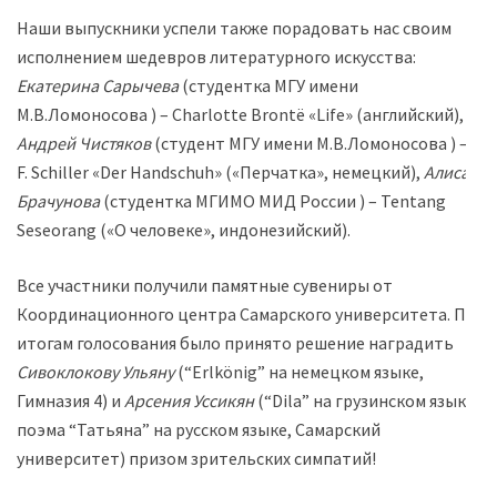
Наши выпускники успели также порадовать нас своим
исполнением шедевров литературного искусства:
Екатерина Сарычева
(студентка МГУ имени
М.В.Ломоносова ) – Charlotte Brontё «Life» (английский),
Андрей Чистяков
(студент МГУ имени М.В.Ломоносова ) –
F. Schiller «Der Handschuh» («Перчатка», немецкий),
Алиса
Брачунова
(студентка МГИМО МИД России ) – Tentang
Seseorang («О человеке», индонезийский).
Все участники получили памятные сувениры от
Координационного центра Самарского университета. По
итогам голосования было принято решение наградить
Сивоклокову Ульяну
(“Erlkönig” на немецком языке,
Гимназия 4) и
Арсения Уссикян
(“Dila” на грузинском языке,
поэма “Татьяна” на русском языке, Самарский
университет) призом зрительских симпатий!