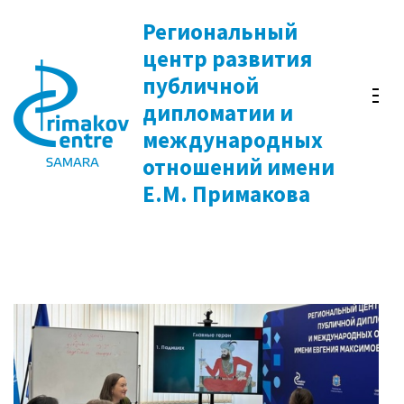
Перейти
Региональный
к
центр развития
содержимому
публичной
(нажмите
дипломатии и
Enter)
международных
отношений имени
Е.М. Примакова