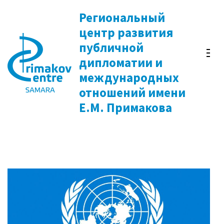
Перейти
Региональный
к
центр развития
содержимому
публичной
(нажмите
дипломатии и
Enter)
международных
отношений имени
Е.М. Примакова