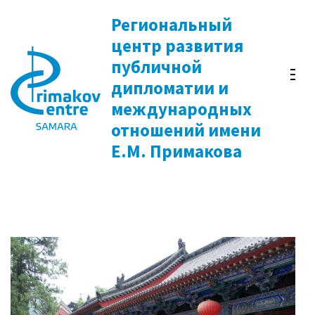
Перейти
Региональный
к
центр развития
содержимому
публичной
(нажмите
дипломатии и
Enter)
международных
отношений имени
Е.М. Примакова