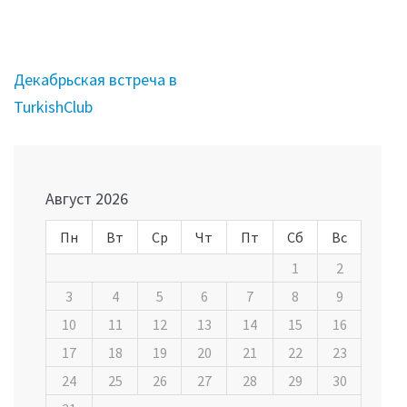
Навигация
Декабрьская встреча в
по
TurkishClub
записям
Август 2026
Пн
Вт
Ср
Чт
Пт
Сб
Вс
1
2
3
4
5
6
7
8
9
10
11
12
13
14
15
16
17
18
19
20
21
22
23
24
25
26
27
28
29
30