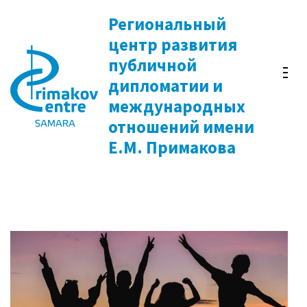
Перейти
Региональный
к
центр развития
содержимому
публичной
(нажмите
дипломатии и
Enter)
международных
отношений имени
Е.М. Примакова