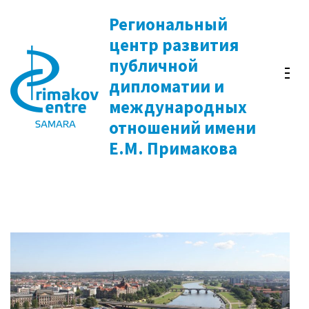
Перейти
Региональный
к
центр развития
содержимому
публичной
(нажмите
дипломатии и
Enter)
международных
отношений имени
Е.М. Примакова