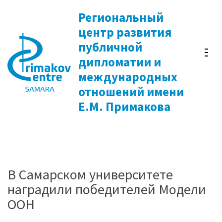
Перейти
Региональный
к
центр развития
содержимому
публичной
(нажмите
дипломатии и
Enter)
международных
отношений имени
Е.М. Примакова
В Самарском университете
наградили победителей Модели
ООН