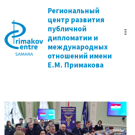
Перейти
Региональный
к
центр развития
содержимому
публичной
(нажмите
дипломатии и
Enter)
международных
отношений имени
Е.М. Примакова