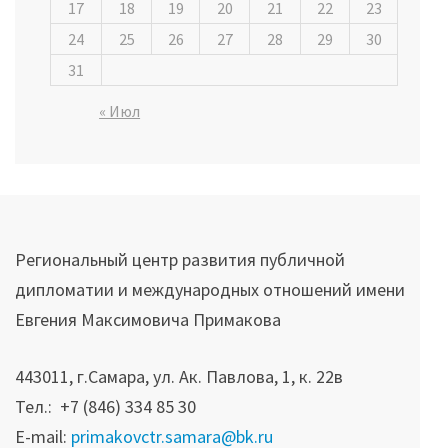
17
18
19
20
21
22
23
24
25
26
27
28
29
30
31
« Июл
Региональный центр развития публичной
дипломатии и международных отношений имени
Евгения Максимовича Примакова
443011, г.Самара, ул. Ак. Павлова, 1, к. 22в
Тел.: +7 (846) 334 85 30
E-mail:
primakovctr.samara@bk.ru