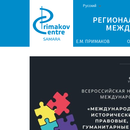
Перейти
Русский
к
РЕГИОНА
содержимому
МЕЖД
(нажмите
Enter)
Е.М. ПРИМАКОВ
О